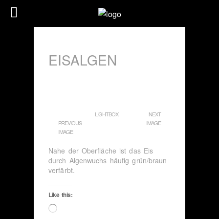
EISALGEN
LIGHTBOX
NEXT
PREVIOUS
IMAGE
IMAGE
Nahe der Oberfläche ist das Eis
durch Algenwuchs häufig grün/braun
verfärbt.
Like this:
Loading…