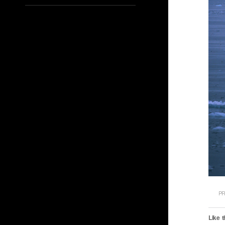
PR
Like t