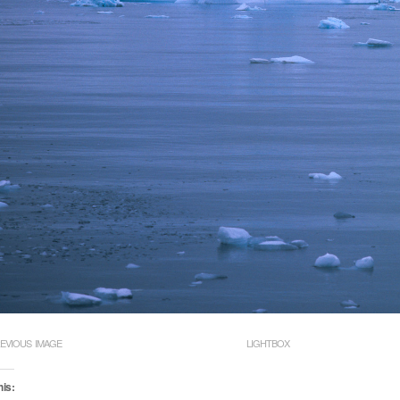
EVIOUS IMAGE
LIGHTBOX
his: