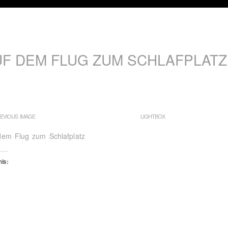
UF DEM FLUG ZUM SCHLAFPLATZ
EVIOUS IMAGE
LIGHTBOX
dem Flug zum Schlafplatz
his:
oading…