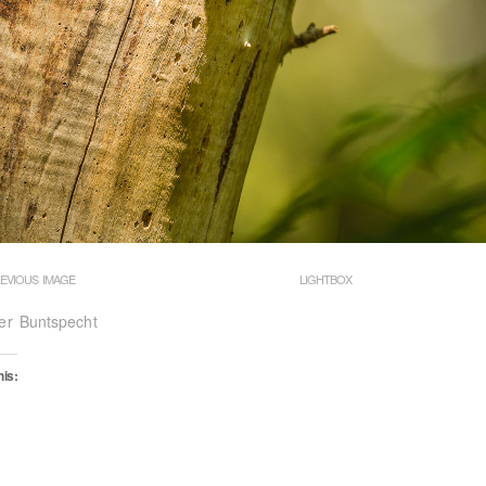
EVIOUS IMAGE
LIGHTBOX
er Buntspecht
his:
oading…