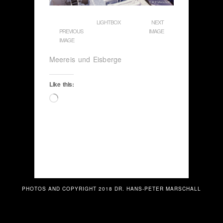
LIGHTBOX
NEXT
PREVIOUS
IMAGE
IMAGE
Meereis und Eisberge
Like this:
Loading…
PHOTOS AND COPYRIGHT 2018 DR. HANS-PETER MARSCHALL