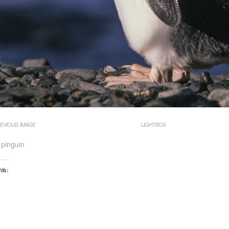
EVIOUS IMAGE
LIGHTBOX
spinguin
his:
oading…