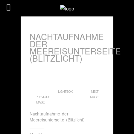
NACHTAUFNAHME
DER
MEEREISUNTERSEITE
(BLITZLICHT)
LIGHTBOX
NEXT
PREVIOUS
IMAGE
IMAGE
Nachtaufnahme der
Meereisunterseite (Blitzlicht)