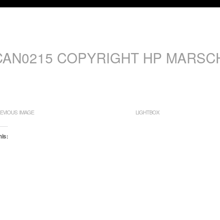
CAN0215 COPYRIGHT HP MARSC
EVIOUS IMAGE
LIGHTBOX
his:
oading…